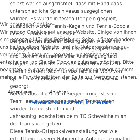
selbst war so ausgerichtet, dass mit Handicaps
unterschiedliche Spielniveaus ausgeglichen
wurden. Es wurde in festen Doppeln gespielt,
Wir benutzen Cookies
zusätzlich wurde Tennis-Kegeln und Tennis-Boccia
Wir nutzen Cookies auf unserer Website. Einige von ihnen
in das Turnier mit eingebaut.
sind essenziell für den Betrieb der Seite, während andere
Bei perfekten äußeren Bedingungen wurde mit
uns helfen, diese Website und die Nutzererfahrung zu
Engagement und viel Spaß Tennis gespielt. Freude
verbessern (Tracking Cookies). Sie können selbst
und Lachen war neben aller Anstrengung und
entscheiden, ob Sie die Cookies zulassen möchten. Bitte
Ehrgeiz wie erhofft auf und neben den Plätzen
beachten Sie, dass bei einer Ablehnung womöglich nicht
überall präsent, auch für das leibliche Wohl von
mehr alle Funktionalitäten der Seite zur Verfügung stehen.
Spielern und etlichen Zuschauern war bestens
gesorgt.
Akzeptieren
Ablehnen
Bei der abschließenden Siegerehrung ist kein
Team leer ausgegangen, neben Trostpreisen
Weitere Informationen
|
Impressum
wurden Trainerstunden und
Jahresmitgliedschaften beim TC Schweinheim an
die Teams übergeben.
Diese Tennis-Ortspokalveranstaltung war wie
erhofft ein lockerer Rahmen für Anfänger einmal in