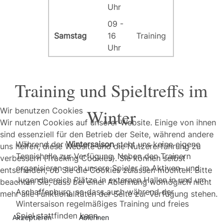
Uhr
09 -
Samstag
16
Training
Uhr
Training und Spieltreffs im
Winter
Wir benutzen Cookies
Wir nutzen Cookies auf unserer Website. Einige von ihnen
sind essenziell für den Betrieb der Seite, während andere
Während der
Wintersaison
steht uns keine eigene
uns helfen, diese Website und die Nutzererfahrung zu
Tennishalle zur Verfügung. Neben den Trainern
verbessern (Tracking Cookies). Sie können selbst
organisieren auch unsere Spieler im Aktiven- und
entscheiden, ob Sie die Cookies zulassen möchten. Bitte
Jugendbereich Plätze in externen Hallen in und um
beachten Sie, dass bei einer Ablehnung womöglich nicht
Aschaffenburg, so dass auch während der
mehr alle Funktionalitäten der Seite zur Verfügung stehen.
Wintersaison regelmäßiges Training und freies
Spiel stattfinden kann.
Akzeptieren
Ablehnen