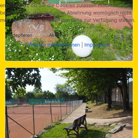
entscheiden, ob Sie die Cookies zulassen möchten. Bitte
beachten Sie, dass bei einer Ablehnung womöglich nicht
mehr alle Funktionalitäten der Seite zur Verfügung stehen.
Akzeptieren
Ablehnen
Weitere Informationen
|
Impressum